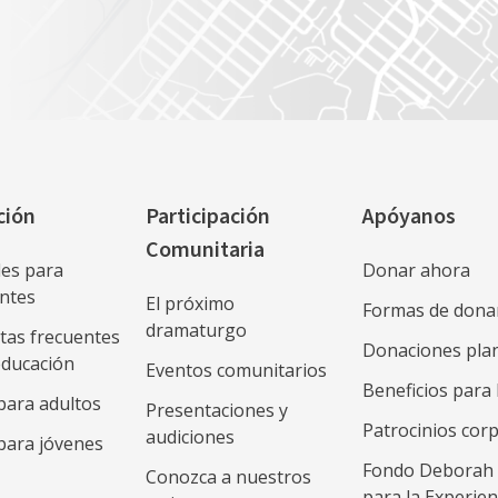
ción
Participación
Apóyanos
Comunitaria
les para
Donar ahora
antes
El próximo
Formas de dona
dramaturgo
tas frecuentes
Donaciones plan
educación
Eventos comunitarios
Beneficios para
para adultos
Presentaciones y
Patrocinios cor
audiciones
para jóvenes
Fondo Deborah 
Conozca a nuestros
para la Experien