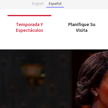
Ir
English
Español
al
contenido
Accesibilidad
Comprar
Temporada Y
Planifique Su
entradas
Espectáculos
Visita
Buscar
en