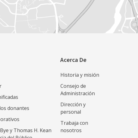
Acerca De
Historia y misión
r
Consejo de
Administración
ificadas
Dirección y
 los donantes
personal
porativos
Trabaja con
Bye y Thomas H. Kean
nosotros
cia del Público