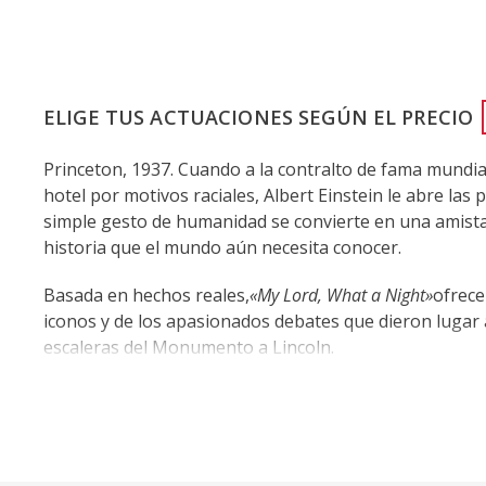
ELIGE TUS ACTUACIONES SEGÚN EL PRECIO
Princeton, 1937. Cuando a la contralto de fama mundia
hotel por motivos raciales, Albert Einstein le abre la
simple gesto de humanidad se convierte en una amista
historia que el mundo aún necesita conocer.
Basada en hechos reales,
«My Lord, What a Night»
ofrece
iconos y de los apasionados debates que dieron lugar 
escaleras del Monumento a Lincoln.
Por Deborah Brevoort
Dirigida por Sheldon Epps
Esta producción está patrocinada por