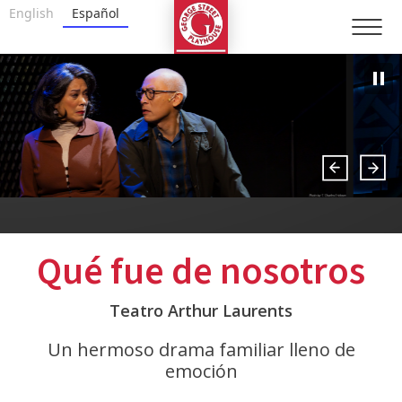
Ir
George Street Playhouse
English
Español
al
contenido
Accesibilidad
Comprar
entradas
Buscar
en
Qué fue de nosotros
Teatro Arthur Laurents
Un hermoso drama familiar lleno de
emoción