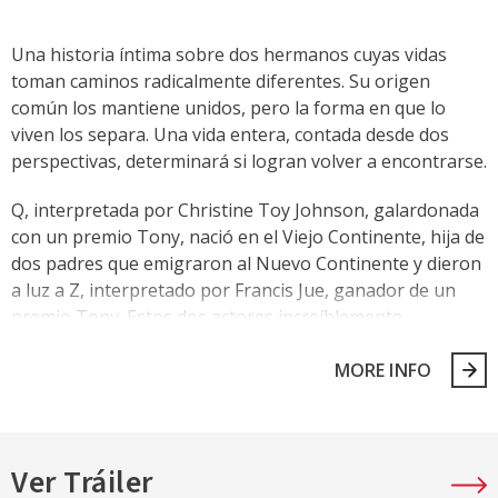
Una historia íntima sobre dos hermanos cuyas vidas
toman caminos radicalmente diferentes. Su origen
común los mantiene unidos, pero la forma en que lo
viven los separa. Una vida entera, contada desde dos
perspectivas, determinará si logran volver a encontrarse.
Q, interpretada por Christine Toy Johnson, galardonada
con un premio Tony, nació en el Viejo Continente, hija de
dos padres que emigraron al Nuevo Continente y dieron
a luz a Z, interpretado por Francis Jue, ganador de un
premio Tony. Estos dos actores increíblemente
talentosos, hermanos en el escenario, tejerán con tacto
una vida llena de historias, mostrándonos que los
MORE INFO
dramas familiares no conocen fronteras. ¿Podrán estos
dos hermanos resolver sus diferencias cultivadas bajo el
mismo techo durante su infancia?
Ver Tráiler