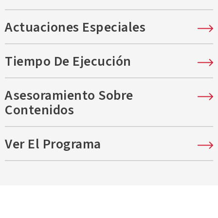
Por Shayan Lotfi
Dirigida por Laiona Michelle
Actuaciones Especiales
Esta producción está patrocinada por
Tiempo De Ejecución
¡Mira el tráiler de
«What
Asesoramiento Sobre
Contenidos
Became of Us
»!
Ver El Programa